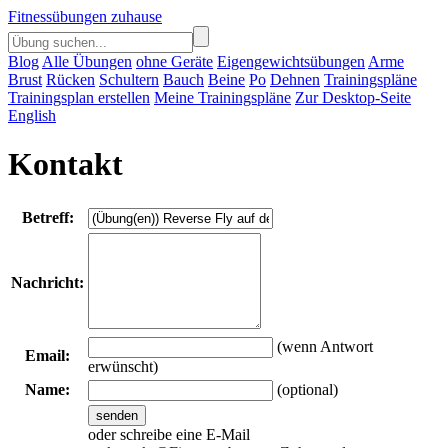
Fitnessübungen zuhause
Blog
Alle Übungen
ohne Geräte
Eigengewichtsübungen
Arme
Brust
Rücken
Schultern
Bauch
Beine
Po
Dehnen
Trainingspläne
Trainingsplan erstellen
Meine Trainingspläne
Zur Desktop-Seite
English
Kontakt
Betreff:
Nachricht:
(wenn Antwort
Email:
erwünscht)
Name:
(optional)
senden
oder schreibe eine E-Mail