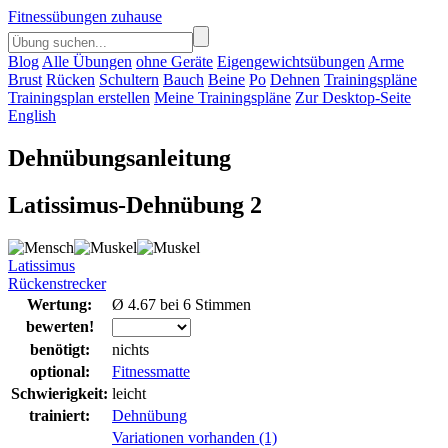
Fitnessübungen zuhause
Blog
Alle Übungen
ohne Geräte
Eigengewichtsübungen
Arme
Brust
Rücken
Schultern
Bauch
Beine
Po
Dehnen
Trainingspläne
Trainingsplan erstellen
Meine Trainingspläne
Zur Desktop-Seite
English
Dehnübungsanleitung
Latissimus-Dehnübung 2
Latissimus
Rückenstrecker
Wertung:
Ø 4.67 bei 6 Stimmen
bewerten!
benötigt:
nichts
optional:
Fitnessmatte
Schwierigkeit:
leicht
trainiert:
Dehnübung
Variationen vorhanden (1)