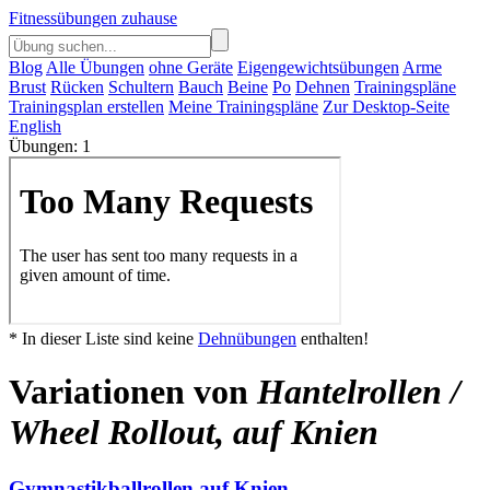
Fitnessübungen zuhause
Blog
Alle Übungen
ohne Geräte
Eigengewichtsübungen
Arme
Brust
Rücken
Schultern
Bauch
Beine
Po
Dehnen
Trainingspläne
Trainingsplan erstellen
Meine Trainingspläne
Zur Desktop-Seite
English
Übungen: 1
* In dieser Liste sind keine
Dehnübungen
enthalten!
Variationen von
Hantelrollen /
Wheel Rollout, auf Knien
Gymnastikballrollen auf Knien