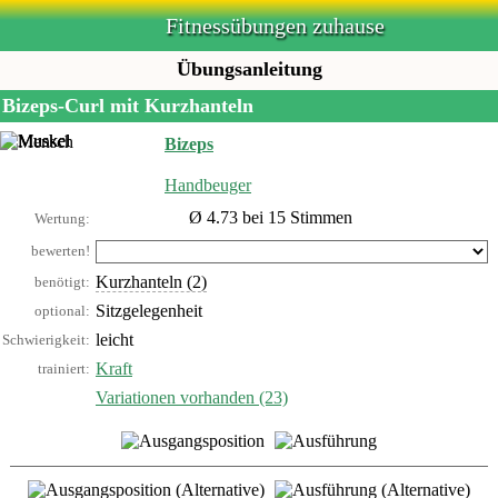
Fitnessübungen zuhause
Übungsanleitung
Bizeps-Curl mit Kurzhanteln
Bizeps
Handbeuger
Ø 4.73 bei 15 Stimmen
Wertung:
bewerten!
Kurzhanteln (2)
benötigt:
Sitzgelegenheit
optional:
leicht
Schwierigkeit:
Kraft
trainiert:
Variationen vorhanden (23)