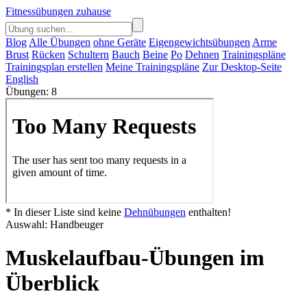
Fitnessübungen zuhause
Blog
Alle Übungen
ohne Geräte
Eigengewichtsübungen
Arme
Brust
Rücken
Schultern
Bauch
Beine
Po
Dehnen
Trainingspläne
Trainingsplan erstellen
Meine Trainingspläne
Zur Desktop-Seite
English
Übungen: 8
* In dieser Liste sind keine
Dehnübungen
enthalten!
Auswahl: Handbeuger
Muskelaufbau-Übungen im
Überblick