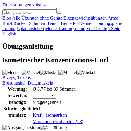
Fitnessübungen zuhause
Blog
Alle Übungen
ohne Geräte
Eigengewichtsübungen
Arme
Brust
Rücken
Schultern
Bauch
Beine
Po
Dehnen
Trainingspläne
Trainingsplan erstellen
Meine Trainingspläne
Zur Desktop-Seite
English
Übungsanleitung
Isometrischer Konzentrations-Curl
Bizeps
,
Trizeps
Brustmuskel
,
Deltamuskeln
Wertung:
Ø 3.77 bei 39 Stimmen
bewerten!
benötigt:
Sitzgelegenheit
Schwierigkeit:
leicht
trainiert:
Kraft - isometrisch
Variationen vorhanden (23)