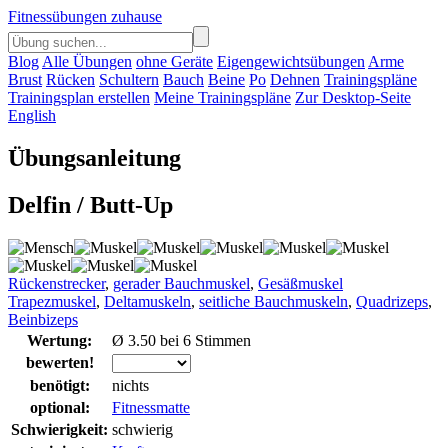
Fitnessübungen zuhause
Blog
Alle Übungen
ohne Geräte
Eigengewichtsübungen
Arme
Brust
Rücken
Schultern
Bauch
Beine
Po
Dehnen
Trainingspläne
Trainingsplan erstellen
Meine Trainingspläne
Zur Desktop-Seite
English
Übungsanleitung
Delfin / Butt-Up
Rückenstrecker
,
gerader Bauchmuskel
,
Gesäßmuskel
Trapezmuskel
,
Deltamuskeln
,
seitliche Bauchmuskeln
,
Quadrizeps
,
Beinbizeps
Wertung:
Ø 3.50 bei 6 Stimmen
bewerten!
benötigt:
nichts
optional:
Fitnessmatte
Schwierigkeit:
schwierig