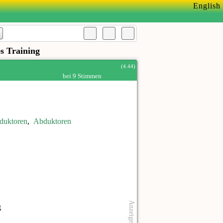
English
es Training
(4.44)
bei 9 Stimmen
duktoren
,
Abduktoren