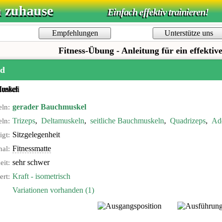
n zuhause
Einfach effektiv trainieren!
Empfehlungen
Unterstütze uns
Fitness-Übung - Anleitung für ein effektiv
ld
gerader Bauchmuskel
ln:
Trizeps
,
Deltamuskeln
,
seitliche Bauchmuskeln
,
Quadrizeps
,
Ad
ln:
Sitzgelegenheit
igt:
Fitnessmatte
nal:
sehr schwer
eit:
Kraft - isometrisch
ert:
Variationen vorhanden (1)