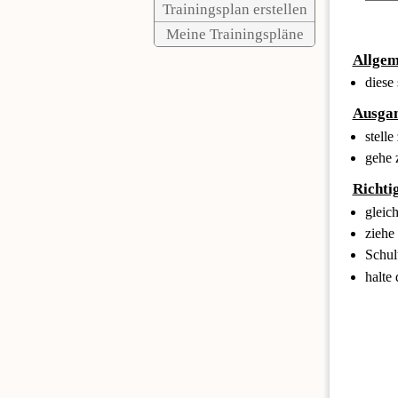
Trainingsplan erstellen
Meine Trainingspläne
Allgem
diese
Ausgan
stelle
gehe 
Richti
gleic
ziehe
Schul
halte