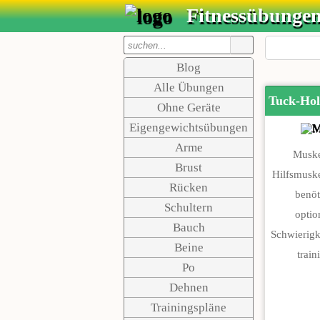
Fitnessübunge
Blog
Alle Übungen
Tuck-Ho
Ohne Geräte
Eigengewichtsübungen
Arme
Muske
Brust
Hilfsmuske
Rücken
benöt
Schultern
optio
Bauch
Schwierigk
Beine
traini
Po
Dehnen
Trainingspläne