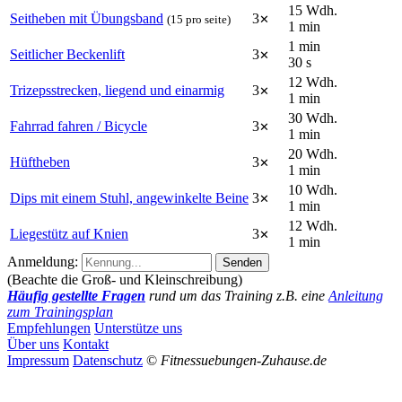
15
Wdh.
Seitheben mit Übungsband
3
(15 pro seite)
✕
1
min
1
min
Seitlicher Beckenlift
3
✕
30
s
12
Wdh.
Trizepsstrecken, liegend und einarmig
3
✕
1
min
30
Wdh.
Fahrrad fahren / Bicycle
3
✕
1
min
20
Wdh.
Hüftheben
3
✕
1
min
10
Wdh.
Dips mit einem Stuhl, angewinkelte Beine
3
✕
1
min
12
Wdh.
Liegestütz auf Knien
3
✕
1
min
Anmeldung:
Senden
(Beachte die Groß- und Kleinschreibung)
Häufig gestellte Fragen
rund um das Training z.B. eine
Anleitung
zum Trainingsplan
Empfehlungen
Unterstütze uns
Über uns
Kontakt
Impressum
Datenschutz
©
Fitnessuebungen-Zuhause.de