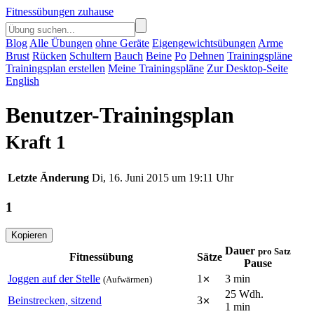
Fitnessübungen zuhause
Blog
Alle Übungen
ohne Geräte
Eigengewichtsübungen
Arme
Brust
Rücken
Schultern
Bauch
Beine
Po
Dehnen
Trainingspläne
Trainingsplan erstellen
Meine Trainingspläne
Zur Desktop-Seite
English
Benutzer-Trainingsplan
Kraft 1
Letzte Änderung
Di, 16. Juni 2015 um 19:11 Uhr
1
Dauer
pro Satz
Fitnessübung
Sätze
Pause
Joggen auf der Stelle
1
3
min
(Aufwärmen)
✕
25
Wdh.
Beinstrecken, sitzend
3
✕
1
min