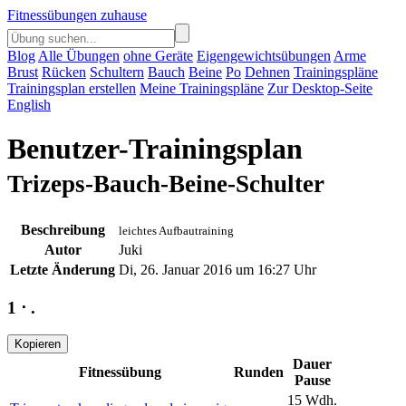
Fitnessübungen zuhause
Blog
Alle Übungen
ohne Geräte
Eigengewichtsübungen
Arme
Brust
Rücken
Schultern
Bauch
Beine
Po
Dehnen
Trainingspläne
Trainingsplan erstellen
Meine Trainingspläne
Zur Desktop-Seite
English
Benutzer-Trainingsplan
Trizeps-Bauch-Beine-Schulter
Beschreibung
leichtes Aufbautraining
Autor
Juki
Letzte Änderung
Di, 26. Januar 2016 um 16:27 Uhr
1 ⋅ .
Dauer
Fitnessübung
Runden
Pause
15
Wdh.