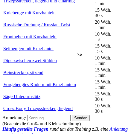
Trizepsstrecken, liegend und einarmig
1
min
15
Wdh.
Kniebeuge mit Kurzhanteln
30
s
20
Wdh.
Russische Drehung / Russian Twist
1
min
10
Wdh.
Frontheben mit Kurzhanteln
1
s
15
Wdh.
Seitbeugen mit Kurzhantel
15
s
3
✕
10
Wdh.
Dips zwischen zwei Stühlen
1
min
15
Wdh.
Beinstrecken, sitzend
1
min
15
Wdh.
Vorgebeugtes Rudern mit Kurzhanteln
1
min
15
Wdh.
Säge Unterarmstütz
30
s
10
Wdh.
Cross-Body Trizepsstrecken, liegend
30
s
Anmeldung:
Senden
(Beachte die Groß- und Kleinschreibung)
Häufig gestellte Fragen
rund um das Training z.B. eine
Anleitung