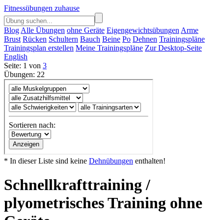
Fitnessübungen zuhause
Blog
Alle Übungen
ohne Geräte
Eigengewichtsübungen
Arme
Brust
Rücken
Schultern
Bauch
Beine
Po
Dehnen
Trainingspläne
Trainingsplan erstellen
Meine Trainingspläne
Zur Desktop-Seite
English
Seite: 1 von
3
Übungen: 22
* In dieser Liste sind keine
Dehnübungen
enthalten!
Schnellkrafttraining /
plyometrisches Training ohne