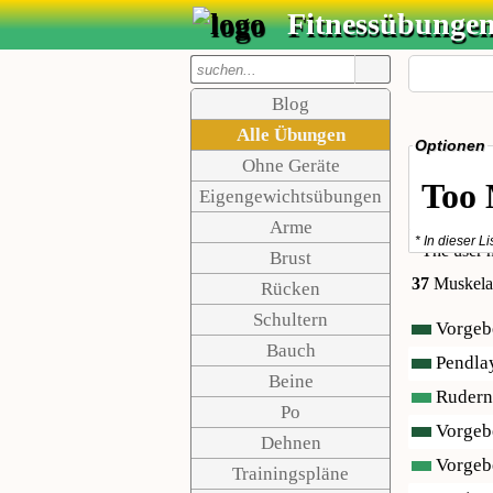
Fitnessübunge
Blog
Alle Übungen
Optionen
Ohne Geräte
Eigengewichtsübungen
Arme
* In dieser L
Brust
37
Muskela
Rücken
Schultern
Vorgebe
Bauch
Pendla
Beine
Rudern 
Po
Vorgebe
Dehnen
Vorgebe
Trainingspläne