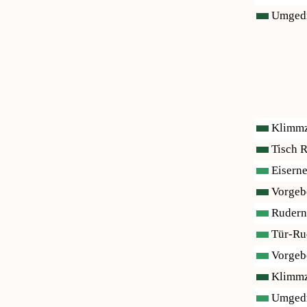
Umgedre
Klimmz
Tisch R
Eiserne
Vorgebe
Rudern 
Tür-Ru
Vorgebe
Klimmz
Umgedre