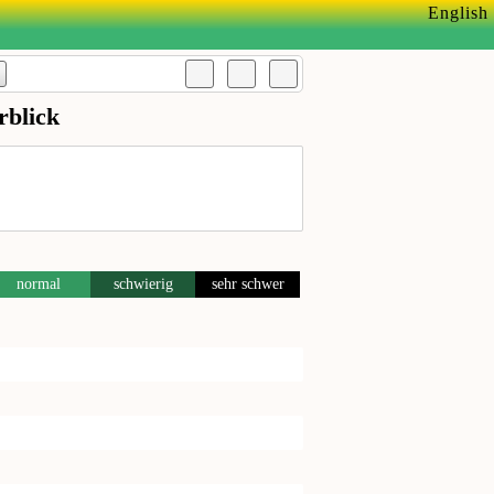
English
blick
normal
schwierig
sehr schwer