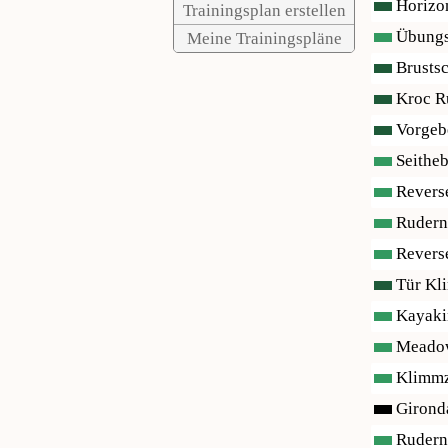
Horizon
Trainingsplan erstellen
Übungs
Meine Trainingspläne
Brustsc
Kroc R
Vorgebe
Seitheb
Reverse
Rudern 
Reverse
Tür Kl
Kayaki
Meadow
Klimmzu
Girond
Rudern,